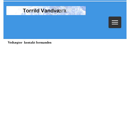
Log ind
Toggle
navigat
Vedtægter kontakt formanden